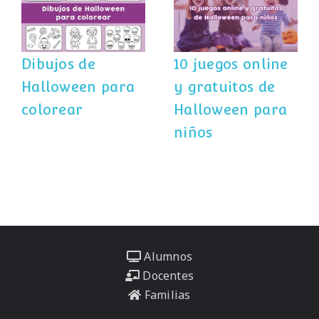
y gratuitos de
Halloween para
Halloween para
colorear
niños
Dibujos de
10 juegos online
Halloween para
y gratuitos de
colorear
Halloween para
niños
Alumnos
Docentes
Familias