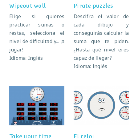
Wipeout wall
Pirate puzzles
Elige si quieres
Descifra el valor de
practicar sumas o
cada dibujo y
restas, selecciona el
conseguirás calcular la
nivel de dificultad y... ¡a
suma que te piden.
jugar!
¿Hasta qué nivel eres
Idioma: Inglés
capaz de llegar?
Idioma: Inglés
Take your time
El reloj
Take your time
El reloj