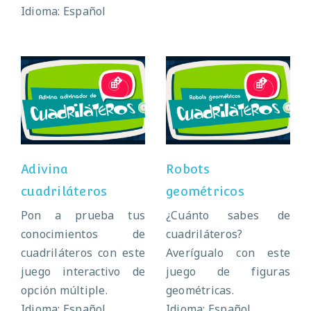
Idioma: Español
Adivina
Robots
cuadriláteros
geométricos
Adivina
Robots
cuadriláteros
geométricos
Pon a prueba tus
¿Cuánto sabes de
conocimientos de
cuadriláteros?
cuadriláteros con este
Averígualo con este
juego interactivo de
juego de figuras
opción múltiple.
geométricas.
Idioma: Español
Idioma: Español