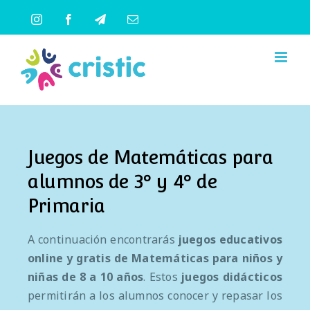
Saltar
Instagram
Facebook
Telegram
Correo
al
electrónico
contenido
Juegos de Matemáticas para
alumnos de 3º y 4º de
Primaria
A continuación encontrarás
juegos educativos
online y gratis
de
Matemáticas
para
niños y
niñas de 8 a 10 años
. Estos
juegos didácticos
permitirán a los alumnos conocer y repasar los