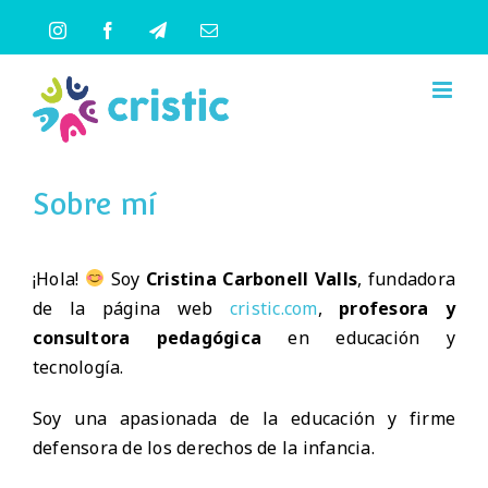
Saltar
Instagram
Facebook
Telegram
Correo
al
electrónico
contenido
Sobre mí
¡Hola!
Soy
Cristina Carbonell Valls
, fundadora
de la página web
cristic.com
,
profesora y
consultora pedagógica
en educación y
tecnología.
Soy una apasionada de la educación y firme
defensora de los derechos de la infancia.