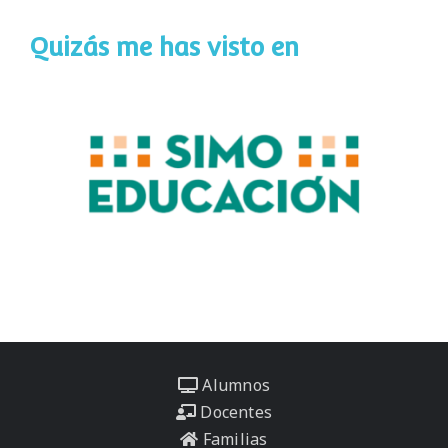
Quizás me has visto en
Alumnos
Docentes
Familias