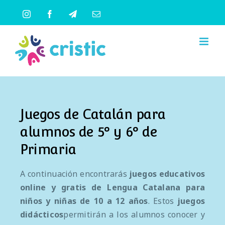
Saltar
Instagram
Facebook
Telegram
Correo
al
electrónico
contenido
Juegos de Catalán para
alumnos de 5º y 6º de
Primaria
A continuación encontrarás
juegos educativos
online y gratis
de
Lengua Catalana
para
niños y niñas de 10 a 12 años
. Estos
juegos
didácticos
permitirán a los alumnos conocer y