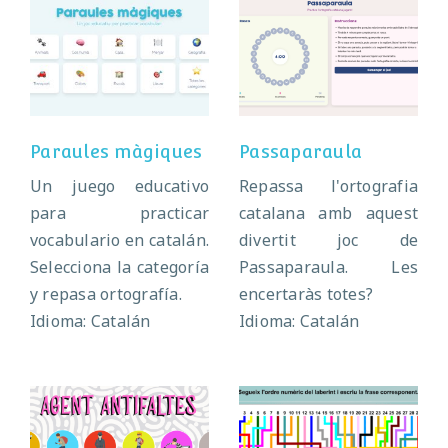
Paraules
Passaparaula
màgiques
Paraules màgiques
Passaparaula
Un juego educativo
Repassa l'ortografia
para practicar
catalana amb aquest
vocabulario en catalán.
divertit joc de
Selecciona la categoría
Passaparaula. Les
y repasa ortografía.
encertaràs totes?
Idioma: Catalán
Idioma: Catalán
Agente anti
Las letras del