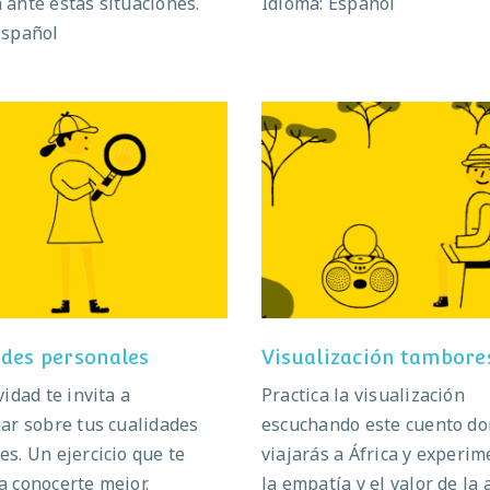
 ante estas situaciones.
Idioma: Español
Español
alidades personales
Visualización tambo
des personales
Visualización tambore
vidad te invita a
Practica la visualización
nar sobre tus cualidades
escuchando este cuento d
es. Un ejercicio que te
viajarás a África y experi
a conocerte mejor.
la empatía y el valor de la 