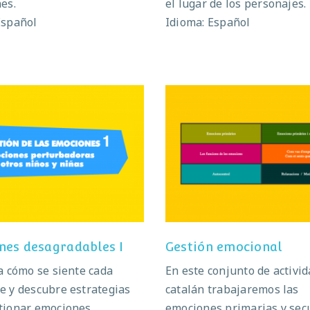
es.
el lugar de los personajes.
Español
Idioma: Español
iones desagradables I
Gestión emociona
nes desagradables I
Gestión emocional
ca cómo se siente cada
En este conjunto de activi
e y descubre estrategias
catalán trabajaremos las
tionar emociones
emociones primarias y sec