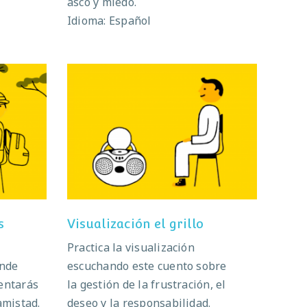
asco y miedo.
Idioma: Español
res
Visualización el grillo
s
Visualización el grillo
Practica la visualización
onde
escuchando este cuento sobre
mentarás
la gestión de la frustración, el
amistad.
deseo y la responsabilidad.