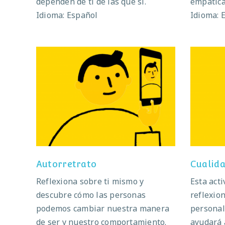
dependen de ti de las que sí.
empática
Idioma: Español
Idioma: 
Autorretrato
Cu
Autorretrato
Cualida
Reflexiona sobre ti mismo y
Esta acti
descubre cómo las personas
reflexio
podemos cambiar nuestra manera
personal
de ser y nuestro comportamiento.
ayudará 