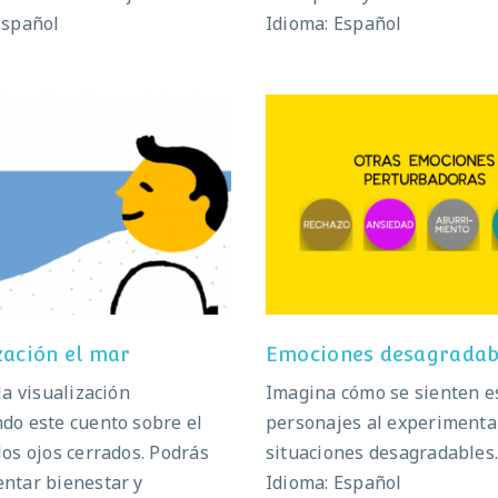
Español
Idioma: Español
isualización el mar
Emociones desagrada
zación el mar
Emociones desagradab
la visualización
Imagina cómo se sienten e
do este cuento sobre el
personajes al experimenta
los ojos cerrados. Podrás
situaciones desagradables
ntar bienestar y
Idioma: Español