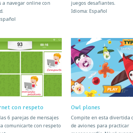
 a navegar online con
juegos desafiantes.
d.
Idioma: Español
Español
Internet con respeto
Owl planes
rnet con respeto
Owl planes
 las 6 parejas de mensajes
Compite en esta divertida 
ra comunicarte con respeto
de aviones para practicar