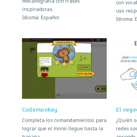
mecanografía con frases
con voca
inspiradoras.
uso resp
Idioma: Español
Idioma: 
Codemonkey
El
Codemonkey
El nego
Completa los comandamientos para
¿Quién s
lograr que el mono llegue hasta la
redes so
banana.
aprende 