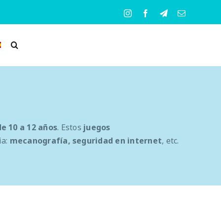
Instagram
Facebook
Telegram
Correo
electrónico
de 10 a 12 años
. Estos
juegos
ia:
mecanografía, seguridad en internet
, etc.