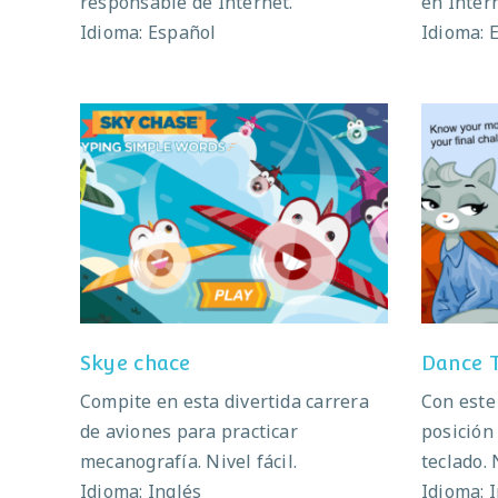
responsable de Internet.
en Intern
Idioma: Español
Idioma: 
Skye chace
D
Skye chace
Dance T
Compite en esta divertida carrera
Con este
de aviones para practicar
posición 
mecanografía. Nivel fácil.
teclado.
Idioma: Inglés
Idioma: 