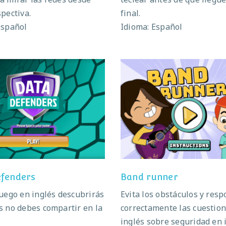
pectiva.
final.
Español
Idioma: Español
Data defenders
Band runner
efenders
Band runner
juego en inglés descubrirás
Evita los obstáculos y res
s no debes compartir en la
correctamente las cuestio
inglés sobre seguridad en 