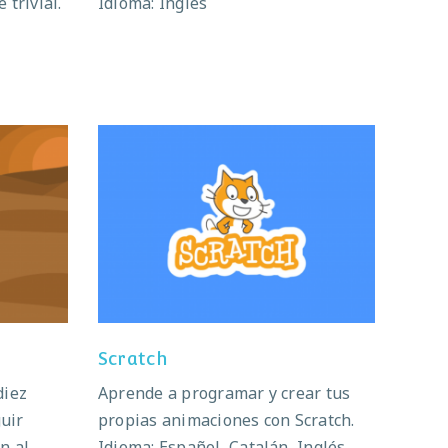
 trivial.
Idioma: Inglés
Scratch
Scratch
diez
Aprende a programar y crear tus
uir
propias animaciones con Scratch.
n al
Idioma: Español, Catalán, Inglés,