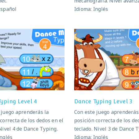
et.
mecanografía. Nivel avanz
Español
Idioma: Inglés
ance Typing Level 4
Dance Typing Level
yping Level 4
Dance Typing Level 3
 juego aprenderás la
Con este juego aprenderás
correcta de los dedos en el
posición correcta de los de
 Nivel 4 de Dance Typing.
teclado. Nivel 3 de Dance T
Inglés
Idioma: Inglés