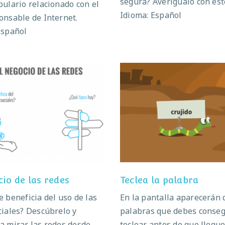
segura? Averígualo con este
bulario relacionado con el
Idioma: Español
onsable de Internet.
Español
 negocio de las redes
Teclea la palabra
cio de las redes
Teclea la palabra
e beneficia del uso de las
En la pantalla aparecerán 
ciales? Descúbrelo y
palabras que debes conseg
a mirar las redes desde
teclear antes de que llegue