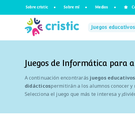
Saltar
Sobre cristic
Sobre mí
Medios
C
al
contenido
Juegos educativos
Juegos de Informática para a
A continuación encontrarás
juegos educativos
didácticos
permitirán a los alumnos conocer y 
Selecciona el juego que más te interesa y ¡divi