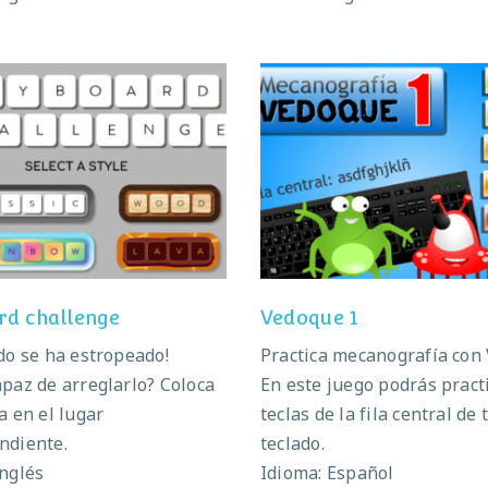
eyboard challenge
Vedoque 1
rd challenge
Vedoque 1
ado se ha estropeado!
Practica mecanografía con
apaz de arreglarlo? Coloca
En este juego podrás practi
a en el lugar
teclas de la fila central de 
ndiente.
teclado.
Inglés
Idioma: Español