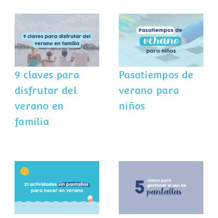
9 claves para
Pasatiempos de
disfrutar del
verano para
verano en
niños
familia
9 claves para
Pasatiempos de
disfrutar del
verano para
verano en
niños
familia
21 actividades sin
Niños y
pantallas para
pantallas en
hacer en verano
verano