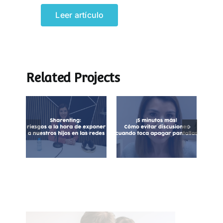
Leer artículo
Related Projects
¡5 minutos más!
Sharenting:
Cómo evitar
exposición de
discusiones
menores en
cuando toca
redes sociales
apagar las
pantallas