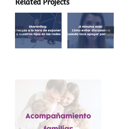
Related Projects
¡5 minutos más!
Sharenting:
Cómo evitar
exposición de
discusiones
menores en
cuando toca
redes sociales
apagar las
pantallas