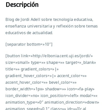
Descripción
Blog de Jordi Adell sobre tecnología educativa,
enseñanza universitaria y reflexión sobre temas
educativos de actualidad.
[separator bottom=»10″]
[button link=»http://elbonia.cent.uji.es/jordi/»
size=»small» type=»» shape=»» target=»_blank»
title=»» gradient_colors=»|»
gradient_hover_colors=»|» accent_color=»»
accent_hover_color=»» bevel_color=»»
border_width=»1px» shadow=»» icon=»fa-play»
icon_divider=»no» icon_position=»left» modal=»»
animation_type=»0″ animation_direction=»down»
animation_speed=»0.1″ class=»» id=»»]Ir al