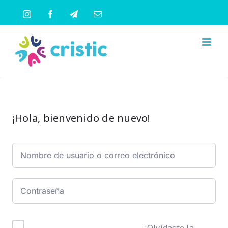
Saltar
Instagram
Facebook
Telegram
Correo
al
electrónico
contenido
¡Hola, bienvenido de nuevo!
¿Olvidaste la