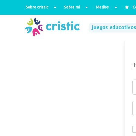
Saltar
Sobre cristic
Sobre mí
Medios
C
al
contenido
Juegos educativos
¡