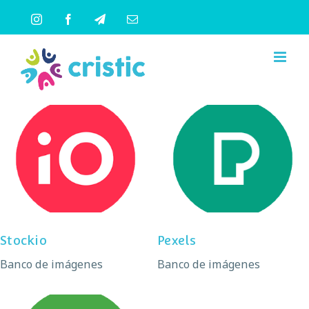
Saltar
Instagram
Facebook
Telegram
Correo
al
electrónico
contenido
Stockio
Pexels
Stockio
Pexels
Banco de imágenes
Banco de imágenes