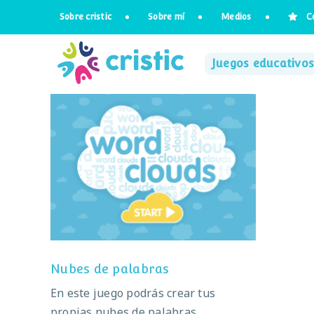
Saltar
Sobre cristic
Sobre mí
Medios
C
al
contenido
Juegos educativos
Nubes de palabras
Nubes de palabras
En este juego podrás crear tus
propias nubes de palabras.