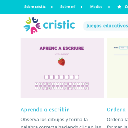
Saltar
Sobre cristic
Sobre mí
Medios
C
al
contenido
Juegos educativos
Aprendo a escribir
Aprendo a escribir
Ordena l
Observa los dibujos y forma la
Ordena la
palabra correcta haciendo clic en las
formar la