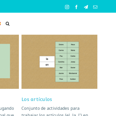
Instagram
Facebook
Telegram
Correo
electrónico
Los artículos
Los artículos
jugando
Conjunto de actividades para
bal que
trabajar los artículos (el, la, l') en