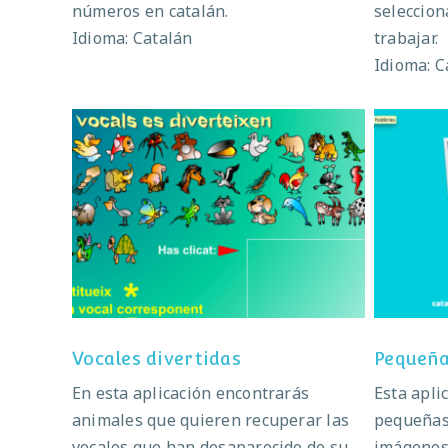
números en catalán.
seleccion
Idioma: Catalán
trabajar.
Idioma: C
Vocales divertidas
Vocales divertidas
Pequeña
En esta aplicación encontrarás
Esta apli
animales que quieren recuperar las
pequeñas 
vocales que han desaparecido de su
imágenes