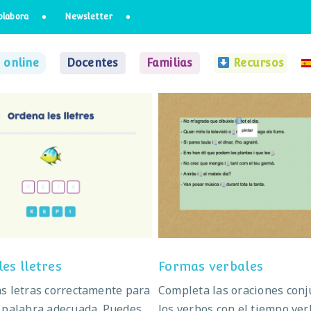
olabora
Newsletter
 online
Docentes
Familias
Recursos
Ordena les lletres
Formas verbales
es lletres
Formas verbales
s letras correctamente para
Completa las oraciones con
 palabra adecuada. Puedes
los verbos con el tiempo ver