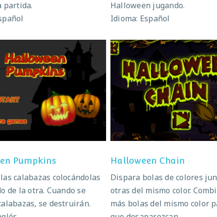
a partida.
Halloween jugando.
spañol
Idioma: Español
alloween Pumpkins
Halloween Chain
en Pumpkins
Halloween Chain
las calabazas colocándolas
Dispara bolas de colores jun
do de la otra. Cuando se
otras del mismo color. Combi
calabazas, se destruirán.
más bolas del mismo color p
nglés
que desaparezcan.