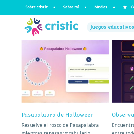
Saltar
Sobre cristic
Sobre mí
Medios
C
al
contenido
Juegos educativos
Pasapalabra de Halloween
Ob
Pasapalabra de Halloween
Observa
Resuelve el rosco de Pasapalabra
Encuentra
mientras repasas vocabulario
entre tod