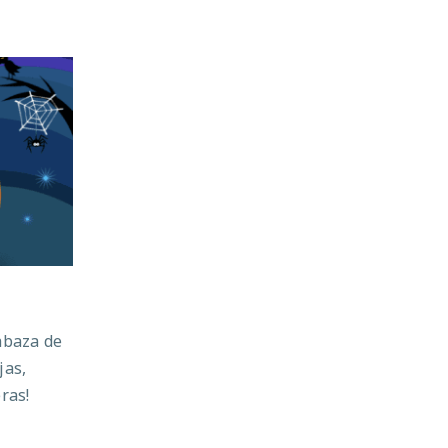
abaza de
jas,
eras!