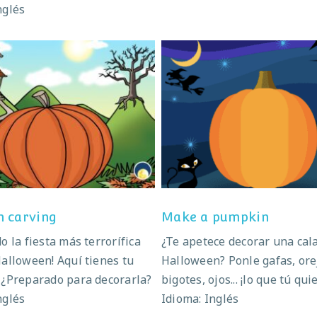
nglés
Pumpkin carving
Make a pumpkin
 carving
Make a pumpkin
o la fiesta más terrorífica
¿Te apetece decorar una cal
Halloween! Aquí tienes tu
Halloween? Ponle gafas, ore
 ¿Preparado para decorarla?
bigotes, ojos... ¡lo que tú qui
nglés
Idioma: Inglés