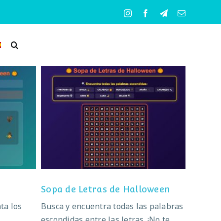
Instagram
Facebook
Telegram
Correo
electrónico
en
Sopa de Letras de Halloween
Sopa de Letras de Halloween
ta los
Busca y encuentra todas las palabras
escondidas entre las letras. ¡No te