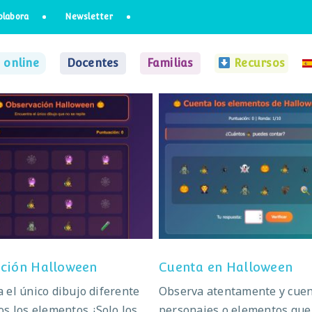
olabora
Newsletter
 online
Docentes
Familias
Recursos
servación Halloween
Cuenta en Hallowe
ción Halloween
Cuenta en Halloween
 el único dibujo diferente
Observa atentamente y cuen
os los elementos. ¡Solo los
personajes o elementos que