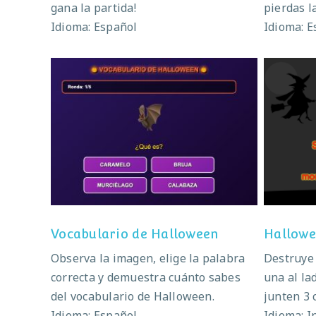
gana la partida!
pierdas l
Idioma: Español
Idioma: E
Vocabulario de Halloween
H
Vocabulario de Halloween
Hallowe
Observa la imagen, elige la palabra
Destruye 
correcta y demuestra cuánto sabes
una al la
del vocabulario de Halloween.
junten 3 
Idioma: Español
Idioma: I