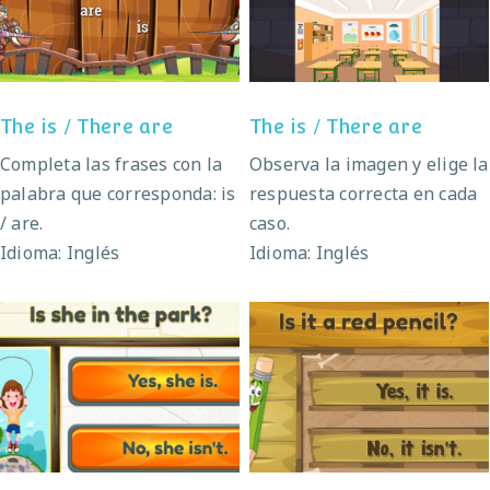
The is / There are
The is / There are
The is / There are
The is / There are
Completa las frases con la
Observa la imagen y elige la
palabra que corresponda: is
respuesta correcta en cada
/ are.
caso.
Idioma: Inglés
Idioma: Inglés
Verb to be: right
Verb to be: right
answer
answer