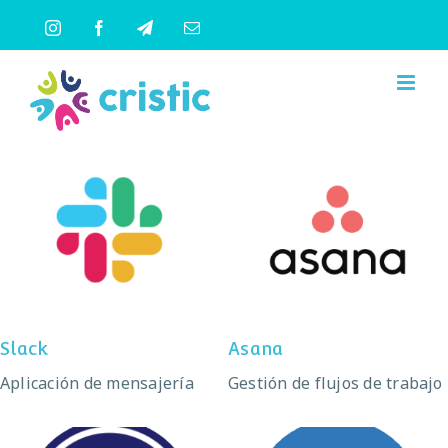
Saltar
Instagram
Facebook
Telegram
Correo
al
electrónico
contenido
Slack
Asana
Slack
Asana
Aplicación de mensajería
Gestión de flujos de trabajo