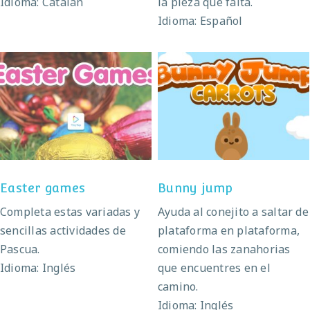
Idioma: Catalán
la pieza que falta.
Idioma: Español
Easter games
Bunny jump
Easter games
Bunny jump
Completa estas variadas y
Ayuda al conejito a saltar de
sencillas actividades de
plataforma en plataforma,
Pascua.
comiendo las zanahorias
Idioma: Inglés
que encuentres en el
camino.
Idioma: Inglés