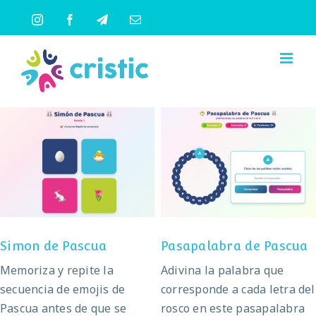
Saltar
Instagram
Facebook
Telegram
Correo
al
electrónico
contenido
Pasapalabra de
Simon de Pascua
Pascua
Simon de Pascua
Pasapalabra de Pascua
Memoriza y repite la
Adivina la palabra que
secuencia de emojis de
corresponde a cada letra del
Pascua antes de que se
rosco en este pasapalabra