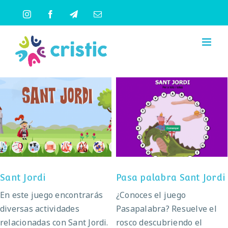
Saltar
Instagram
Facebook
Telegram
Correo
al
electrónico
contenido
Pasa palabra Sant
Sant Jordi
Jordi
Sant Jordi
Pasa palabra Sant Jordi
En este juego encontrarás
¿Conoces el juego
diversas actividades
Pasapalabra? Resuelve el
relacionadas con Sant Jordi.
rosco descubriendo el