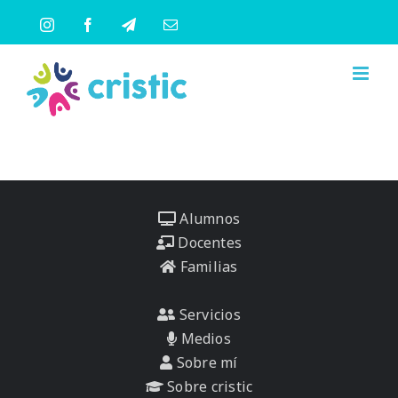
Saltar
Instagram
Facebook
Telegram
Correo
al
electrónico
contenido
Alumnos
Docentes
Familias
Servicios
Medios
Sobre mí
Sobre cristic