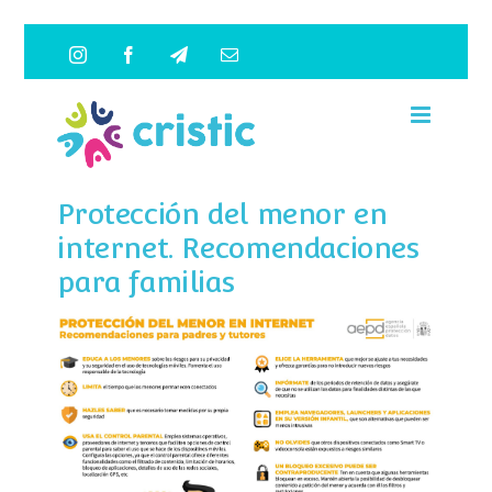
Saltar
Instagram
Facebook
Telegram
Correo
al
electrónico
contenido
Protección del menor en
internet. Recomendaciones
para familias