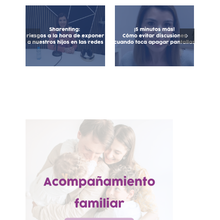
Sharenting:
Cómo evitar
exposición de
discusiones
menores en
cuando toca
redes sociales
apagar las
pantallas