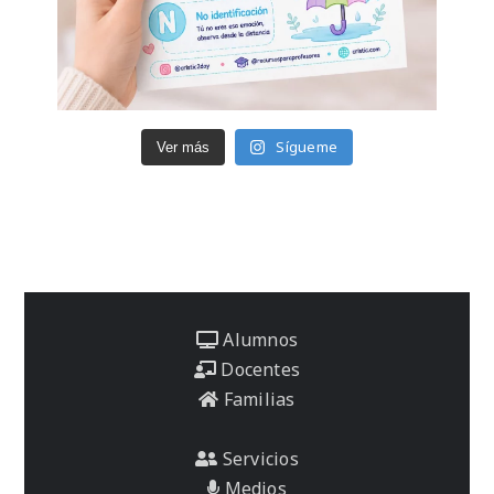
Sígueme
Ver más
Alumnos
Docentes
Familias
Servicios
Medios