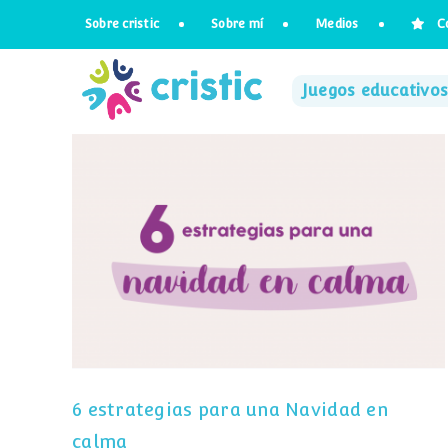
Saltar
Sobre cristic
Sobre mí
Medios
C
al
contenido
Juegos educativos
6 estrategias para una Navidad en
calma
6 estrategias para una Navidad en
calma