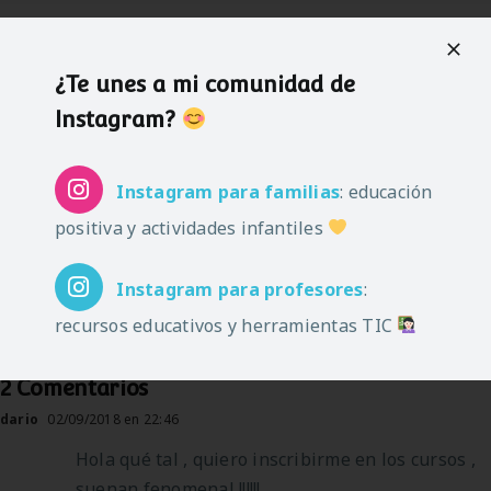
Artículos relacionados
¿Te unes a mi comunidad de
Instagram?
12 cursos MOOC
11 cursos MOOC
para profesores
Instagram
para familias
: educación
para profesores
que empiezan en
positiva y actividades infantiles
septiembre
Instagram
para profesores
:
recursos educativos y herramientas TIC
2 Comentarios
dario
02/09/2018 en 22:46
Hola qué tal , quiero inscribirme en los cursos ,
suenan fenomenal !!!!!!