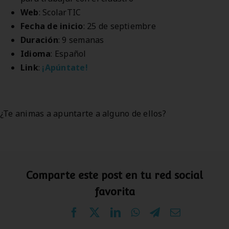
Web
: ScolarTIC
Fecha de inicio
: 25 de septiembre
Duración
: 9 semanas
Idioma
: Español
Link
:
¡Apúntate!
¿Te animas a apuntarte a alguno de ellos?
Comparte este post en tu red social
favorita
Facebook
X
LinkedIn
WhatsApp
Telegram
Correo
electrónico