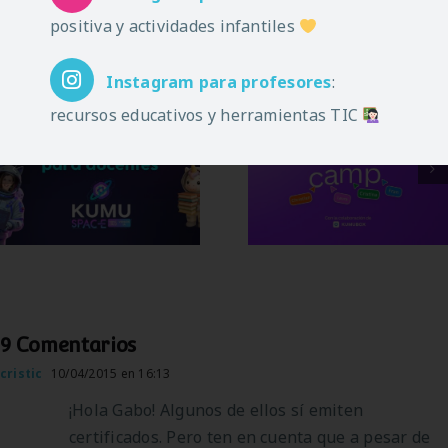
positiva y actividades infantiles
Artículos relacionados
Instagram
para profesores
:
recursos educativos y herramientas TIC
Formación gratuita:
Canva Teachers
Inteligencia
Camp: formación
Artificial para
gratuita para
docentes
docentes
9 Comentarios
cristic
10/04/2015 en 16:13
¡Hola Gabo! Algunos de ellos sí emiten
certificados. Pero ten en cuenta que a pesar de