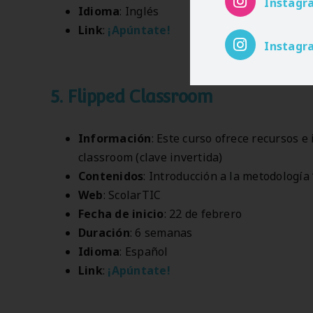
Instagr
Idioma
: Inglés
Link
:
¡Apúntate!
Instagr
5. Flipped Classroom
Información
: Este curso ofrece recursos e
classroom (clave invertida)
Contenidos
: Introducción a la metodología 
Web
: ScolarTIC
Fecha de inicio
: 22 de febrero
Duración
: 6 semanas
Idioma
: Español
Link
:
¡Apúntate!