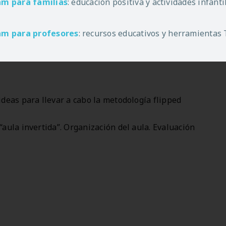
am
para familias
: educación positiva y actividades infant
am
para profesores
: recursos educativos y herramientas
 ideas para llevar a cabo la metodología flipped
“aula invertida”. Organización del aula. Evaluación