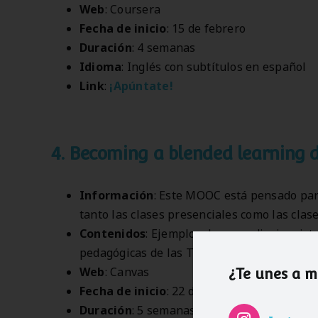
Web
: Coursera
Fecha de inicio
: 15 de febrero
Duración
: 4 semanas
Idioma
: Inglés con subtítulos en español
Link
:
¡Apúntate!
4. Becoming a blended learning 
Información
: Este MOOC está pensado pa
tanto las clases presenciales como las clase
Contenidos
: Ejemplos de aprendizaje mixto
pedagógicas de las TIC en el aprendizaje. 
Web
: Canvas
¿Te unes a 
Fecha de inicio
: 22 de febrero
Duración
: 5 semanas