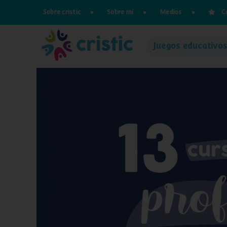
Saltar
Sobre cristic
Sobre mí
Medios
C
al
contenido
Juegos educativos