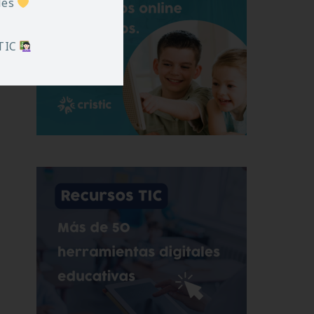
iles
 TIC