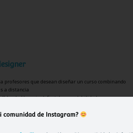
designer
ra profesores que desean diseñar un curso combinando
s a distancia
 (blended learning). Fortalezas y debilidades
Diseño de un curso en modalidad mixta
mi comunidad de Instagram?