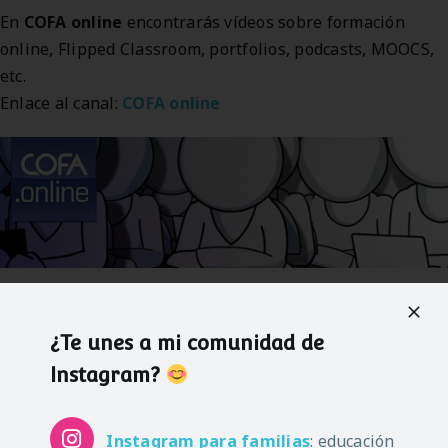
En
COFA online
encontrarás vídeos sobre formación
online, Flipped Classroom, portfolios, podcasts, MOOCS,
etc.
Enlace al canal:
COFA online
¿Conocías estos canales educativos? ¿Recomendarías
algún otro?
¿Te unes a mi comunidad de
Instagram?
Instagram
para familias
: educación