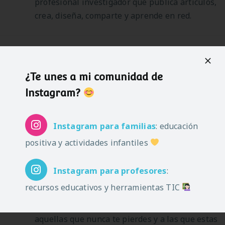
profesional investigador que publica artículos,
crea, diseña, comparte y aprende en red.
Jose Luis
28/05/2015 en 14:28
Gracias Cristina por la información. Como
¿Te unes a mi comunidad de
sugerencia: ¿podrías hacer un listado de los
Instagram?
mejores blogs relacionados con la educación?
Instagram
para familias
: educación
Sara
22/05/2015 en 22:22
positiva y actividades infantiles
Buen post, muchas gracias!
Yo uso Feedly, a mi me encanta y no lo cambio
Instagram
para profesores
:
por ningun otro, me parece el mas completo.
recursos educativos y herramientas TIC
Me gustaria que hicieras un listado con los blogs
o webs educativas que mas te interesan,
aquellas que nunca te pierdes y a las que estas