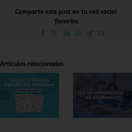
Comparte este post en tu red social
favorita
Facebook
X
LinkedIn
WhatsApp
Telegram
Correo
electrónico
Artículos relacionados
Técnica STOP para
¿Puede la
trabajar las
inteligencia
emociones (+
artificial sustituir a
lámina gratis para
los docentes?
imprimir)