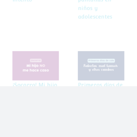
intento
pantallas en
niños y
adolescentes
Primeros días de
¡Socorro! Mi hijo
cole: rabietas,
no me hace caso
mal humor y
otros cambios
¡Socorro! Mi hijo
Primeros días de
no me hace caso
cole: rabietas,
mal humor y
otros cambios