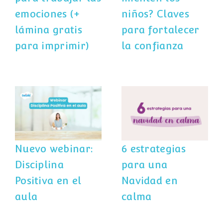
emociones (+
niños? Claves
lámina gratis
para fortalecer
para imprimir)
la confianza
Nuevo webinar:
6 estrategias
Disciplina
para una
Positiva en el
Navidad en
aula
calma
Nuevo webinar:
6 estrategias
Disciplina
para una
Positiva en el
Navidad en
aula
calma