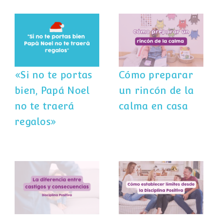
«Si no te portas
Cómo preparar
bien, Papá Noel
un rincón de la
no te traerá
calma en casa
regalos»
«Si no te portas
Cómo preparar
bien, Papá Noel
un rincón de la
no te traerá
calma en casa
regalos»
La diferencia
Cómo establecer
entre los
límites desde la
castigos y las
Disciplina
consecuencias
Positiva