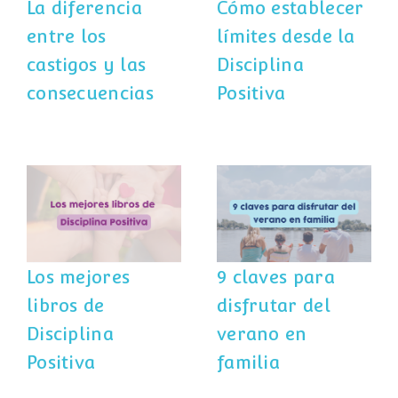
La diferencia
Cómo establecer
entre los
límites desde la
castigos y las
Disciplina
consecuencias
Positiva
Los mejores
9 claves para
libros de
disfrutar del
Disciplina
verano en
Positiva
familia
Los mejores
9 claves para
libros de
disfrutar del
Disciplina
verano en
Positiva
familia