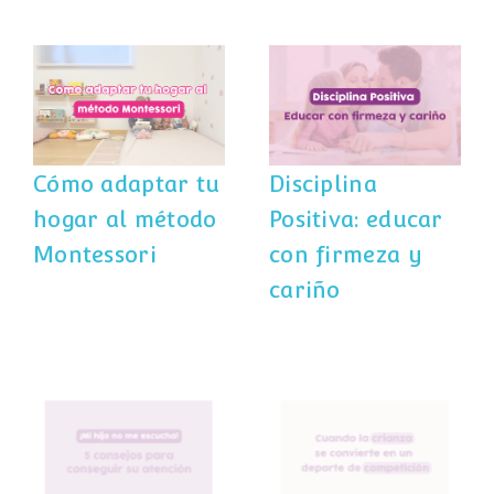
Cómo adaptar
Disciplina
tu hogar al
Positiva: educar
método
con firmeza y
Montessori
cariño
Cómo adaptar tu
Disciplina
hogar al método
Positiva: educar
Montessori
con firmeza y
cariño
¡Mi hijo no me
Cuando la
escucha! 5
crianza se
consejos para
convierte en un
conseguir su
deporte de