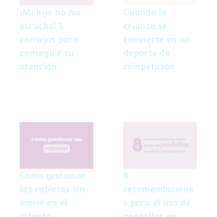
atención
competición
¡Mi hijo no me
Cuando la
escucha! 5
crianza se
consejos para
convierte en un
conseguir su
deporte de
atención
competición
8
Cómo gestionar
recomendaciones
las rabietas sin
para el uso de
morir en el
pantallas en
intento
niños y
Cómo gestionar
8
adolescentes
las rabietas sin
recomendacione
morir en el
s para el uso de