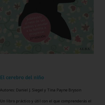
El cerebro del niño
Autores: Daniel J. Siegel y Tina Payne Bryson
Un libro práctico y útil con el que comprenderás el