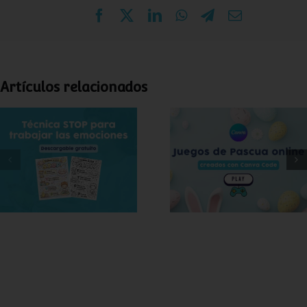
Facebook
X
LinkedIn
WhatsApp
Telegram
Correo
electrónico
Artículos relacionados
Técnica STOP para
Juegos de Pascua
trabajar las
online para niños
emociones (+
(creados con Canva
lámina gratis para
Code)
imprimir)