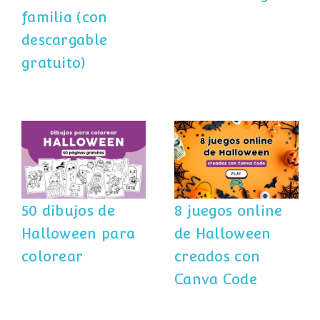
familia (con
descargable
gratuito)
8 juegos online
50 dibujos de
de Halloween
Halloween para
creados con
colorear
Canva Code
50 dibujos de
8 juegos online
Halloween para
de Halloween
colorear
creados con
Canva Code