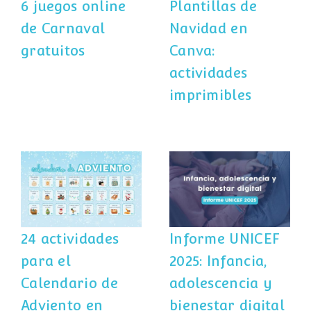
imprimibles
6 juegos online
Plantillas de
de Carnaval
Navidad en
gratuitos
Canva:
actividades
imprimibles
24 actividades
para el
Informe UNICEF
Calendario de
2025: Infancia,
Adviento en
adolescencia y
familia (con
bienestar digital
descargable
24 actividades
Informe UNICEF
gratuito)
para el
2025: Infancia,
Calendario de
adolescencia y
Adviento en
bienestar digital