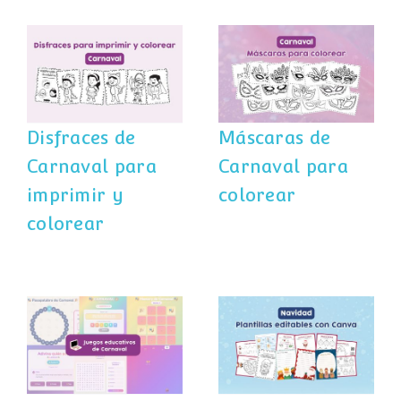
Disfraces de
Máscaras de
Carnaval para
Carnaval para
imprimir y
colorear
colorear
Disfraces de
Máscaras de
Carnaval para
Carnaval para
imprimir y
colorear
colorear
Plantillas de
6 juegos online
Navidad en
de Carnaval
Canva:
gratuitos
actividades