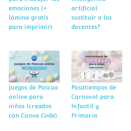
emociones (+
artificial
lámina gratis
sustituir a los
para imprimir)
docentes?
Juegos de Pascua
Pasatiempos de
online para
Carnaval para
niños (creados
Infantil y
con Canva Code)
Primaria
Juegos de Pascua
Pasatiempos de
online para
Carnaval para
niños (creados
Infantil y
con Canva Code)
Primaria