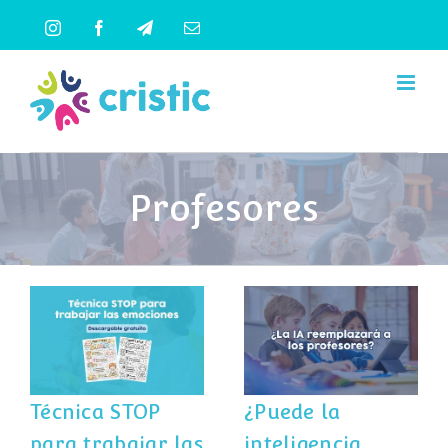
Saltar
Instagram
Facebook
Telegram
Correo
al
electrónico
contenido
Profesores
Técnica STOP
¿Puede la
para trabajar
inteligencia
las emociones (+
artificial
lámina gratis
sustituir a los
para imprimir)
docentes?
Técnica STOP
¿Puede la
para trabajar las
inteligencia