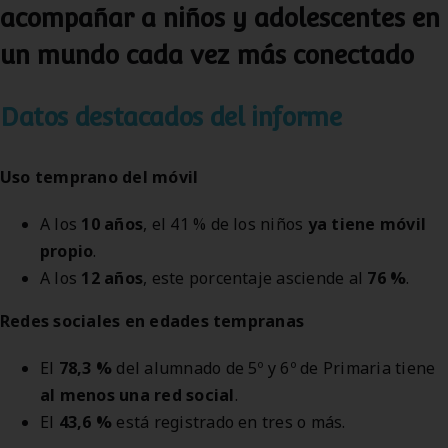
acompañar a niños y adolescentes en
un mundo cada vez más conectado
Datos destacados del informe
Uso temprano del móvil
A los
10 años
, el 41 % de los niños
ya tiene móvil
propio
.
A los
12 años
, este porcentaje asciende al
76 %
.
Redes sociales en edades tempranas
El
78,3 %
del alumnado de 5º y 6º de Primaria tiene
al menos una red social
.
El
43,6 %
está registrado en
tres o más
.