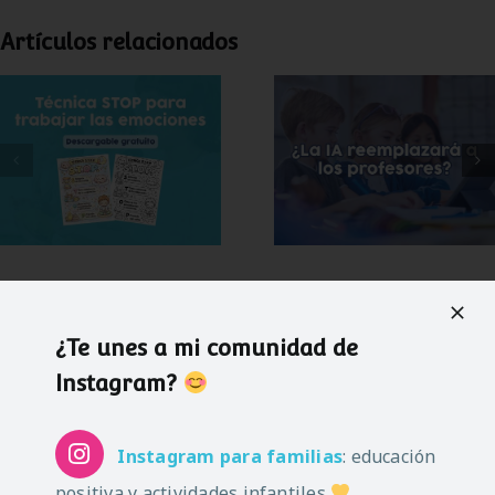
Artículos relacionados
Técnica STOP para
¿Puede la
trabajar las
inteligencia
emociones (+
artificial sustituir a
lámina gratis para
los docentes?
imprimir)
¿Te unes a mi comunidad de
Instagram?
Instagram
para familias
: educación
Categorías:
positiva y actividades infantiles