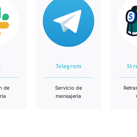
Telegram
St
k
Telegram
St
n de
Servicio de
Retra
ría
mensajería