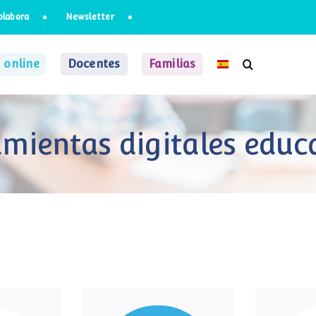
olabora
Newsletter
 online
Docentes
Familias
mientas digitales educ