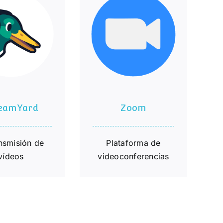
reamYard
Zoom
reamYard
Zoom
nsmisión de
Plataforma de
vídeos
videoconferencias