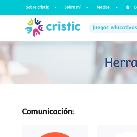
Saltar
Sobre cristic
Sobre mí
Medios
C
al
contenido
Juegos educativos
Herra
Comunicación: