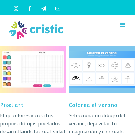
Saltar
Instagram
Facebook
Telegram
Correo
al
electrónico
contenido
Pixel art
Colorea el verano
Pixel art
Colorea el verano
Elige colores y crea tus
Selecciona un dibujo del
propios dibujos pixelados
verano, deja volar tu
desarrollando la creatividad
imaginación y coloréalo