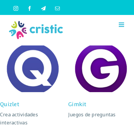
Saltar
Instagram
Facebook
Telegram
Correo
al
electrónico
contenido
Quizlet
Gimkit
Quizlet
Gimkit
Crea actividades
Juegos de preguntas
interactivas