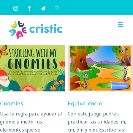
Saltar
Instagram
Facebook
Telegram
Correo
al
electrónico
contenido
Gnomies
Equivalencia
Gnomies
Equivalencia
Usa la regla para ayudar al
Con este juego podrás
gnomo a medir los
practicar las unidades: m,
elementos que se
cm, dm y mm. Escribe las