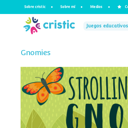
Saltar
Sobre cristic
Sobre mí
Medios
C
al
contenido
Juegos educativos
Gnomies