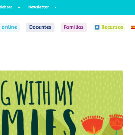
olabora
Newsletter
 online
Docentes
Familias
Recursos