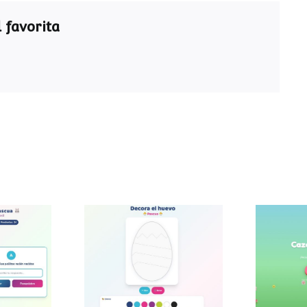
 favorita
ra de
Decora el huevo de
Caza
a
Pascua