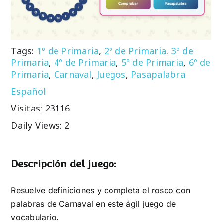
Tags:
1º de Primaria
,
2º de Primaria
,
3º de
Primaria
,
4º de Primaria
,
5º de Primaria
,
6º de
Primaria
,
Carnaval
,
Juegos
,
Pasapalabra
Español
Visitas: 23116
Daily Views: 2
Descripción del juego:
Resuelve definiciones y completa el rosco con
palabras de Carnaval en este ágil juego de
vocabulario.