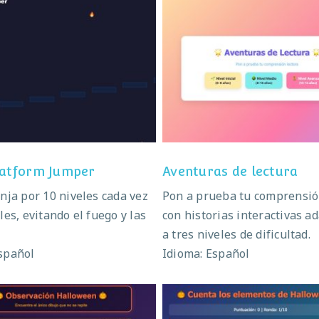
nja Platform Jumper
Aventuras de lectu
latform Jumper
Aventuras de lectura
inja por 10 niveles cada vez
Pon a prueba tu comprensió
les, evitando el fuego y las
con historias interactivas a
a tres niveles de dificultad.
spañol
Idioma: Español