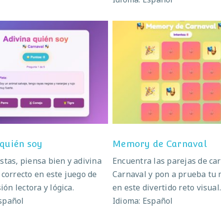
Adivina quién soy
Memory de Carnav
 quién soy
Memory de Carnaval
istas, piensa bien y adivina
Encuentra las parejas de car
z correcto en este juego de
Carnaval y pon a prueba tu
ón lectora y lógica.
en este divertido reto visual
spañol
Idioma: Español