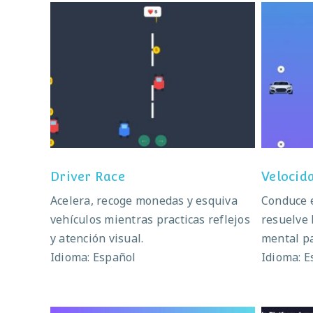
Driver Race
Vel
Driver Race
Velocid
Acelera, recoge monedas y esquiva
Conduce 
vehículos mientras practicas reflejos
resuelve 
y atención visual.
mental p
Idioma: Español
Idioma: E