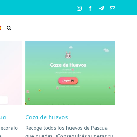
Instagram
Facebook
Telegram
Correo
electrónico
scua
Caza de huevos
cua
Caza de huevos
decóralo
Recoge todos los huevos de Pascua
a
que puedas. ¿Conseguirás superar tu