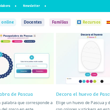
olabora
Newsletter
 online
Docentes
Familias
Recursos
sapalabra de Pascua
Decora el huevo de Pa
abra de Pascua
Decora el huevo de Pas
a palabra que corresponde a
Elige un huevo de Pascua y 
a del rosco en este
con colores y stickers en est