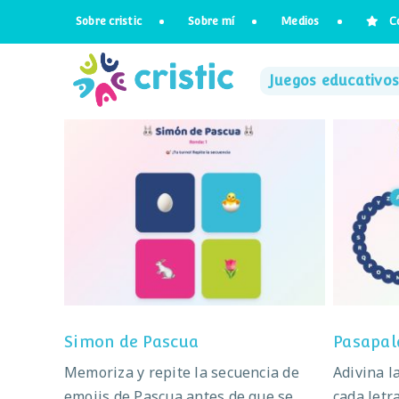
Saltar
Sobre cristic
Sobre mí
Medios
C
al
contenido
Juegos educativos
Simon de Pascua
Pa
Simon de Pascua
Pasapal
Memoriza y repite la secuencia de
Adivina l
emojis de Pascua antes de que se
cada letr