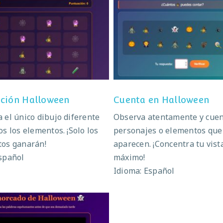
servación Halloween
Cuenta en Hallowe
ción Halloween
Cuenta en Halloween
 el único dibujo diferente
Observa atentamente y cuen
os los elementos. ¡Solo los
personajes o elementos que
tos ganarán!
aparecen. ¡Concentra tu vista
spañol
máximo!
Idioma: Español