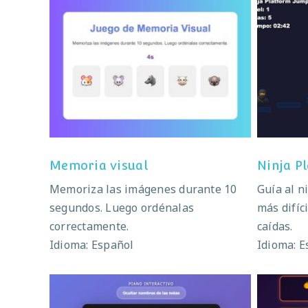
Memoria visual
Ni
Memoria visual
Ninja P
Memoriza las imágenes durante 10
Guía al n
segundos. Luego ordénalas
más difíci
correctamente.
caídas.
Idioma: Español
Idioma: E