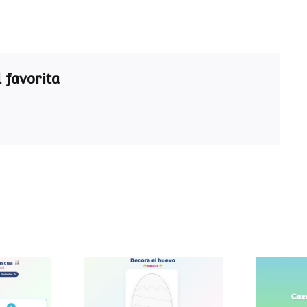
 favorita
ra de
Decora el huevo de