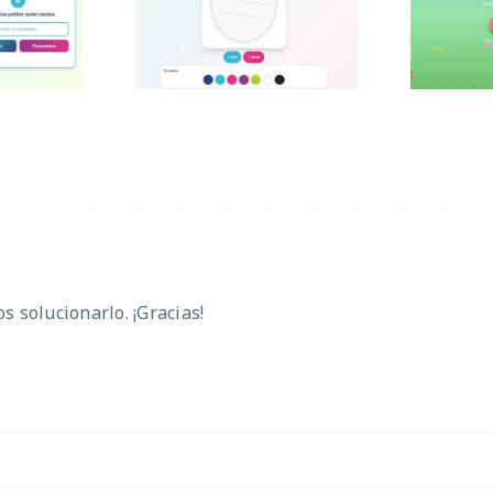
Caza
a
Pascua
 solucionarlo. ¡Gracias!