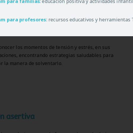
entes de cómo nos influyen en nuestro
am
para familias
: educación positiva y actividades infant
responder a ellas de forma apropiada.
am
para profesores
: recursos educativos y herramientas
nsiones y estrés
onocer los momentos de tensión y estrés, en sus
aciones, encontrando estrategias saludables para
r la manera de solventarlo.
n asertiva