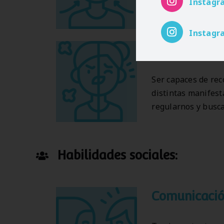
demás. Ser consci
Instagr
comportamiento y 
Instagr
Manejo de te
Ser capaces de rec
distintas manifest
regularnos y busca
Habilidades
sociales:
Comunicació