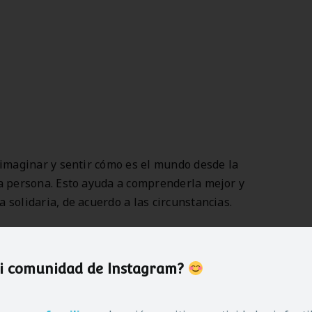
 imaginar y sentir cómo es el mundo desde la
a persona. Esto ayuda a comprenderla mejor y
 solidaria, de acuerdo a las circunstancias.
cional
mi comunidad de Instagram?
onocer nuestras propias emociones y las de los