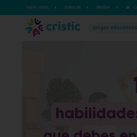
Saltar
Sobre cristic
Sobre mí
Medios
C
al
contenido
Juegos educativos