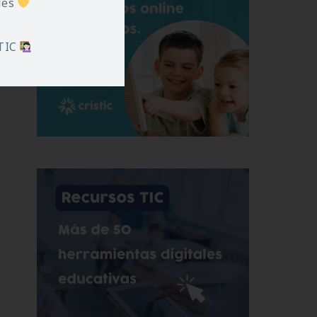
iles
 TIC