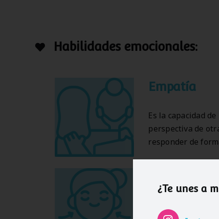
Habilidades
emocionales:
Empatía
Es la capacidad de
perspectiva de otr
responder de forma
Gestión emo
¿Te unes a 
Ser capaces de rec