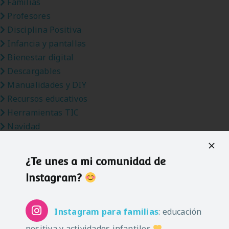
Familias
Profesores
Disciplina Positiva
Infancia y pantallas
Bienestar digital
Descargables
Manualidades y DIY
Recursos educativos
Herramientas TIC
Navidad
Vuelta al cole
Pascua
¿Te unes a mi comunidad de
Verano
Instagram?
Halloween
Carnaval
Instagram
para familias
: educación
positiva y actividades infantiles