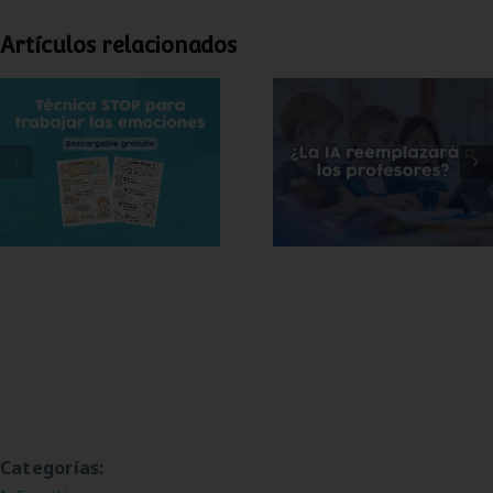
Artículos relacionados
Técnica STOP para
¿Puede la
trabajar las
inteligencia
emociones (+
artificial sustituir a
lámina gratis para
los docentes?
imprimir)
Categorías: