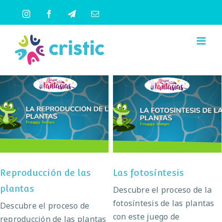
Saltar
Instagram
Facebook
Telegram
Correo
al
electrónico
contenido
Reproducción de las
Las fotosíntesis
plantas
Reproducción de las
Las fotosíntesis
plantas
Descubre el proceso de la
fotosíntesis de las plantas
Descubre el proceso de
con este juego de
reproducción de las plantas