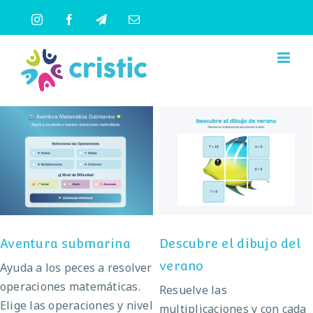
Saltar
Instagram
Facebook
Telegram
Correo
al
electrónico
contenido
Descubre el dibujo del
Aventura submarina
verano
Aventura submarina
Descubre el dibujo del
verano
Ayuda a los peces a resolver
operaciones matemáticas.
Resuelve las
Elige las operaciones y nivel
multiplicaciones y con cada