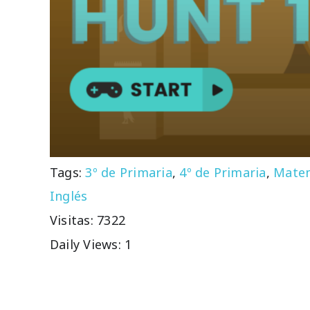
Tags:
3º de Primaria
,
4º de Primaria
,
Matem
Inglés
Visitas: 7322
Daily Views: 1