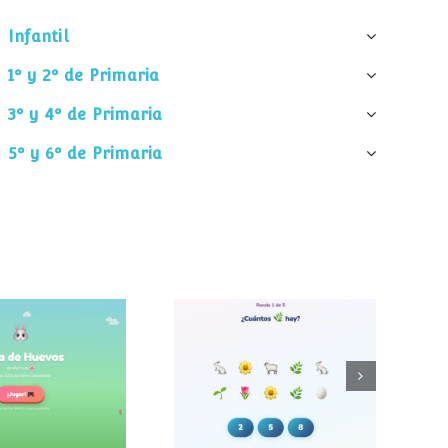
Infantil
1º y 2º de Primaria
3º y 4º de Primaria
5º y 6º de Primaria
¿Cuántos
 de huevos
elementos hay?