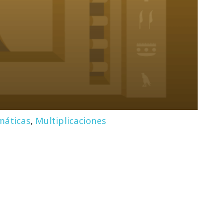
áticas
,
Multiplicaciones