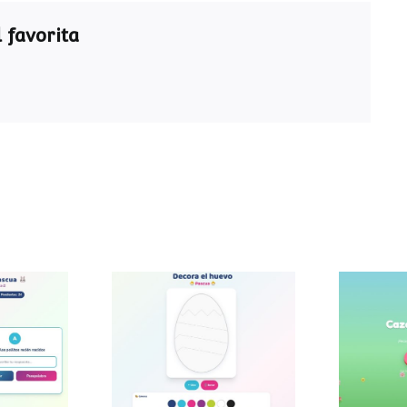
 favorita
ra de
Decora el huevo de
Caza
a
Pascua