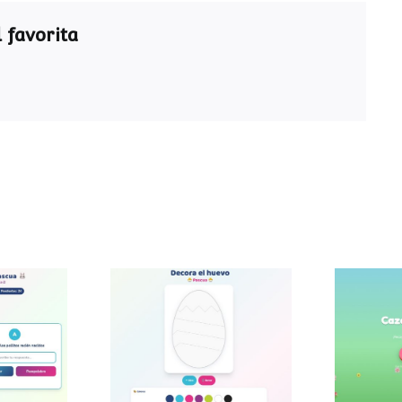
 favorita
ra de
Decora el huevo de
Caza
a
Pascua