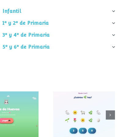
Infantil
1º y 2º de Primaria
3º y 4º de Primaria
5º y 6º de Primaria
¿Cuántos
 de huevos
elementos hay?