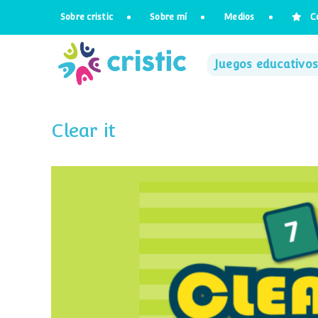
Saltar
Sobre cristic
Sobre mí
Medios
C
al
contenido
Juegos educativos
Clear it